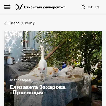
RU
EN
Назад к кейсу
Фотогалерея
Елизавета Захарова.
«Провинция»