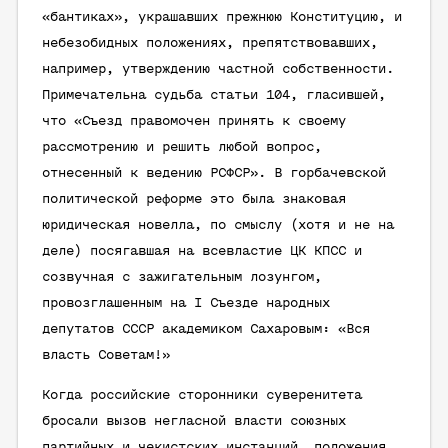
«бантиках», украшавших прежнюю Конституцию, и
небезобидных положениях, препятствовавших,
например, утверждению частной собственности.
Примечательна судьба статьи 104, гласившей,
что «Съезд правомочен принять к своему
рассмотрению и решить любой вопрос,
отнесенный к ведению РСФСР». В горбачевской
политической реформе это была знаковая
юридическая новелла, по смыслу (хотя и не на
деле) посягавшая на всевластие ЦК КПСС и
созвучная с зажигательным лозунгом,
провозглашенным на I Съезде народных
депутатов СССР академиком Сахаровым: «Вся
власть Советам!»
Когда российские сторонники суверенитета
бросали вызов негласной власти союзных
партийных и чекистских инстанций, положения