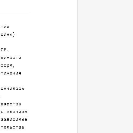
ытия
войны)
ССР,
одимости
еформ,
стижения
кончилось
и
ударства
рствлением
езависимые
ительства