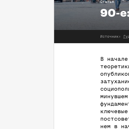
Статья
90-е
Источник:
Гуд
В начале
теоретик
опублико
затухани
социопол
минувшем
фундамен
ключевые
постсове
нем в на