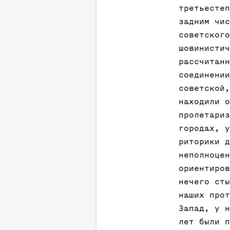
третьестеп
задним чис
советского
шовинистич
рассчитанн
соединении
советской,
находили о
пролетариз
городах, у
риторики д
неполноцен
ориентиров
нечего сты
наших прот
Запад, у н
лет были п