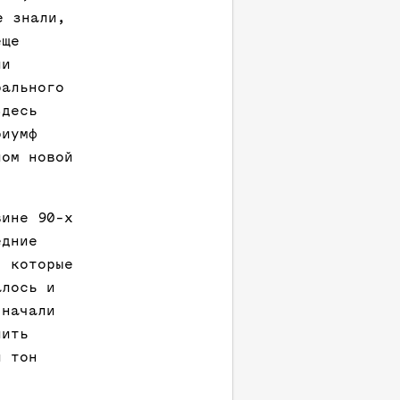
е знали,
еще
ли
рального
Здесь
риумф
лом новой
вине 90-х
едние
, которые
алось и
 начали
лить
й тон