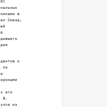
 От
ональных
тниками в
вал Союза,
шей
ей
рдившего
ория
ндентов к
в по
ны
торонами
 с его
х В.
нулся из