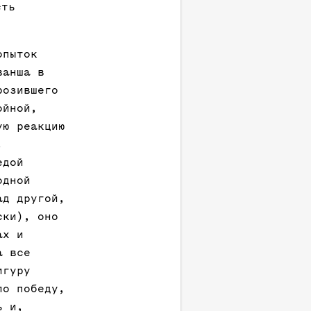
сть
опыток
ванша в
розившего
ойной,
ую реакцию
.
едой
одной
ад другой,
ски), оно
ах и
а все
игуру
ло победу,
ь и,