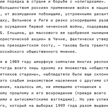
ию порядка в стране и борьбе с «олигархами».
большинством россиян применения войск в наци
, от возмущения побоищами, устроенными десан
аку, Вильнюсе и Риге и резко ускорившими раз
о осуждения Первой чеченской войны, подорвав
Б. Ельцина, до массового же одобрения нынешн
ористической акции» в Чечне, фактически утве
на президентском посту, — такова была траект
оссийского общественного мнения.
я в 1989 году аморфную симпатию многих респо
тогда всего лишь одному из множества «общест
ятников старины», наблюдатели были еще склон
это слабым знакомством населения с другими с
ения, казалось им, не имевшими отношения к
ому прошлому и его возрождению (прежде всего
ими и антисемитскими взглядами). Но уже успе
го, который на выборах 1993 года разом выдви