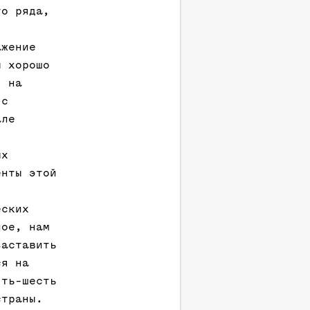
го ряда,
ажение
ы хорошо
я на
 с
але
ых
енты этой
еских
лое, нам
заставить
ся на
ять-шесть
страны.