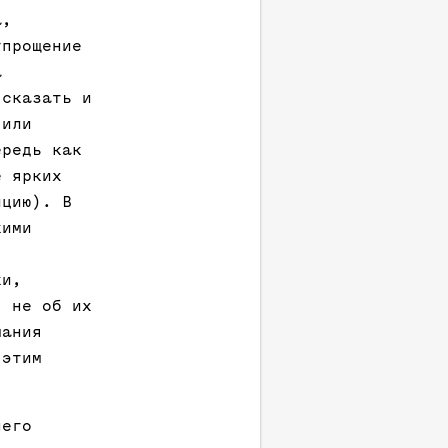
а,
упрощение
а
 сказать и
 или
ередь как
е ярких
ицию). В
кими
ки,
, не об их
мания
 этим
него