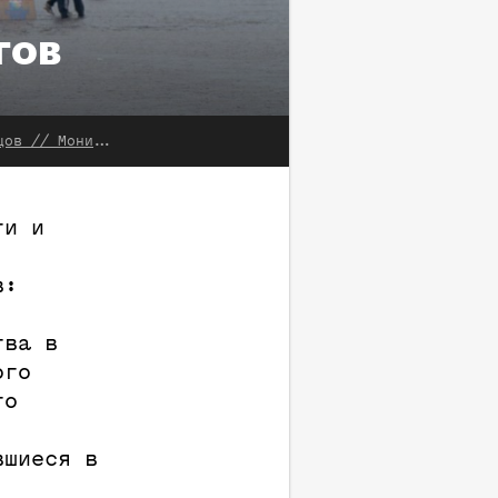
гов
мнения. 2001. № 1
ги и
в:
тва в
ого
го
вшиеся в