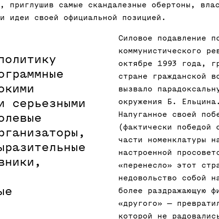
, приглушив самые скандалезные обертоны, вла
и идеи своей официальной позицией.
Силовое подавление п
коммунистического ре
политику
октябре 1993 года, г
ограммные
стране гражданской в
окими
вызвало парадоксальн
и серьезными
окружения Б. Ельцина
Напуганное своей поб
олевые
(фактически победой 
рганизаторы,
части номенклатуры н
ыразительные
настроенной просовет
вники,
«перенесло» этот стр
недовольство собой н
ые
более раздражающую ф
«другого» — преврати
которой не радовалис