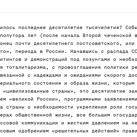
илось последнее десятилетие тысячелетия? Соб
полутора лет (после начала Второй чеченской 
онец почти десятилетнего постсоветского, или
го», периода в России. Начавшись с распада С
итингов и демонстраций под лозунгами о необх
я тоталитаризма, с провозглашения политики р
вязанной с надеждами и ожиданиями скорого до
ериального состояния и образа жизни, которым
 «цивилизованные страны», это десятилетие за
ем «великой России», программными заявлениям
а страны о необходимости укрепления роли гос
ерах общественной жизни, все большим огосуда
ссовой коммуникации и жестким давлением на н
совым одобрением «решительных действий» прав