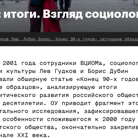
: итоги. Взгляд социоло
ков Лев, Дубин Борис. Конец 90-х годов: затухание образцов // Мониторинг общественного 
 2001 года сотрудники ВЦИОМа, социоло
и культуры Лев Гудков и Борис Дубин
вали обширную статью «Конец 90-х годо
е образцов», анализирующую итоги
итического развития российского общес
 десятилетии. ОУ приводит фрагмент эт
тального исследования, зафиксировавше
 особенности сложившегося к 2000 году
тского общества, окончательно закрепи
чале ХХI века.