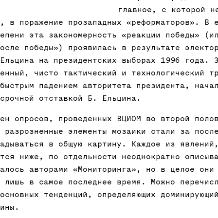
главное, с которой н
, в поражение прозападных «реформаторов». В 
епени эта закономерность «реакции победы» (и
осле победы») проявилась в результате электо
Ельцина на президентских выборах 1996 года. 
енный, чисто тактический и технологический т
быстрым падением авторитета президента, нача
срочной отставкой Б. Ельцина.
ен опросов, проведенных ВЦИОМ во второй поло
 разрозненные элементы мозаики стали за посл
адываться в общую картину. Каждое из явлений
тся ниже, по отдельности неоднократно описыв
алось авторами «Мониторинга», но в целое они
 лишь в самое последнее время. Можно перечис
основных тенденций, определяющих доминирующи
ины.