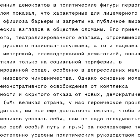
енных демократов в политические фигуры перво
лом показал, что характерные для лицемерного
 официоза барьеры и запреты на публичное выр
еских взглядов в обществе сломаны. Его прием
ого, театрализированного эпатажа, строившиес
 русского национал-популизма, а то и нацизма
 имперской, великодержавной демагогией, внач
тклик только на социальной периферии, в
ированной среде, особенно в депрессивных мал
 низового чиновничества. Однако основные мом
емонстративного освобождения от комплекса
ности и скрытого отказа от новых, демократич
 («Мы великая страна, у нас героическое прош
диться, мы все еще достаточно сильны, чтобы 
ивников уважать себя, нам не надо оглядывать
ас свой особый путь и пр.») за последующие п
остепенно усвоены политическим руководством 