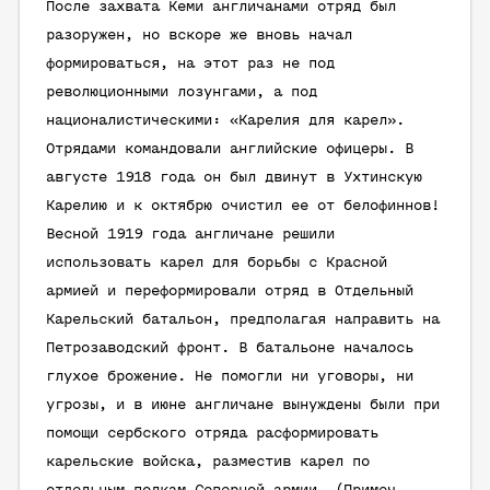
После захвата Кеми англичанами отряд был
разоружен, но вскоре же вновь начал
формироваться, на этот раз не под
революционными лозунгами, а под
националистическими: «Карелия для карел».
Отрядами командовали английские офицеры. В
августе 1918 года он был двинут в Ухтинскую
Карелию и к октябрю очистил ее от белофиннов!
Весной 1919 года англичане решили
использовать карел для борьбы с Красной
армией и переформировали отряд в Отдельный
Карельский батальон, предполагая направить на
Петрозаводский фронт. В батальоне началось
глухое брожение. Не помогли ни уговоры, ни
угрозы, и в июне англичане вынуждены были при
помощи сербского отряда расформировать
карельские войска, разместив карел по
отдельным полкам Северной армии. (
Примеч.