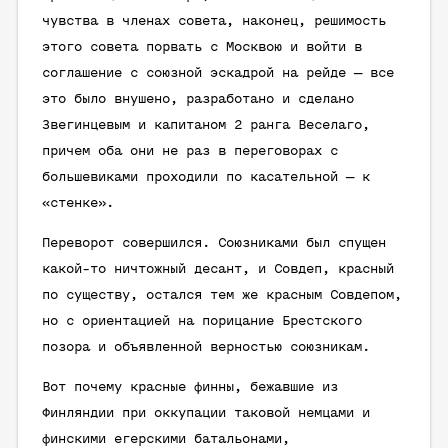
чувства в членах совета, наконец, решимость
этого совета порвать с Москвою и войти в
соглашение с союзной эскадрой на рейде — все
это было внушено, разработано и сделано
Звегинцевым и капитаном 2 ранга Веселаго,
причем оба они не раз в переговорах с
большевиками проходили по касательной — к
«стенке».
Переворот совершился. Союзниками был спущен
какой-то ничтожный десант, и Совдеп, красный
по существу, остался тем же красным Совдепом,
но с ориентацией на порицание Брестского
позора и объявленной верностью союзникам.
Вот почему красные финны, бежавшие из
Финляндии при оккупации таковой немцами и
финскими егерскими батальонами,