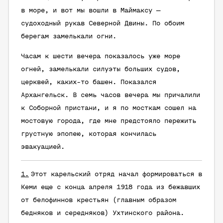
в море, и вот мы вошли в Маймаксу —
судоходный рукав Северной Двины. По обоим
берегам замелькали огни.
Часам к шести вечера показалось уже море
огней, замелькали силуэты больших судов,
церквей, каких-то башен. Показался
Архангельск. В семь часов вечера мы причалили
к Соборной пристани, и я по мосткам сошел на
мостовую города, где мне предстояло пережить
грустную эпопею, которая кончилась
эвакуацией.
1.
Этот карельский отряд начал формироваться в
Кеми еще с конца апреля 1918 года из бежавших
от белофиннов крестьян (главным образом
бедняков и середняков) Ухтинского района.