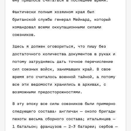
ему пришлось считаться в последнее время.
Фактически полным хозяином края был
британской службы генерал Мейнард, который
командовал всеми оккупационными силами
союзников.
Здесь я должен оговориться, что пишу без
достаточного количества документов в руках и
потому затрудняюсь дать точное перечисление
сил союзных войск, занимавших край. В свое
время это считалось военной тайной, а потому
все эти ведомости хранились в архивах, с
возможными предосторожностями.
В эту эпоху все силы союзников были примерно
следующего состава: англичан — около бригады
пехоты весьма сборного состава; итальянцев —
1 батальон; французов — 2–3 батареи; сербов —