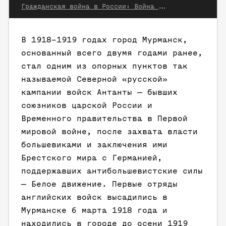
Гражданская война в России: Война на Севере. М: ACT; Транзиткнига; СПб.: Terra Fantastica, 2004
В 1918–1919 годах город Мурманск,
основанный всего двумя годами ранее,
стал одним из опорных пунктов так
называемой Северной «русской»
кампании войск Антанты — бывших
союзников царской России и
Временного правительства в Первой
мировой войне, после захвата власти
большевиками и заключения ими
Брестского мира с Германией,
поддержавших антибольшевистские силы
— Белое движение. Первые отряды
английских войск высадились в
Мурманске 6 марта 1918 года и
находились в городе до осени 1919