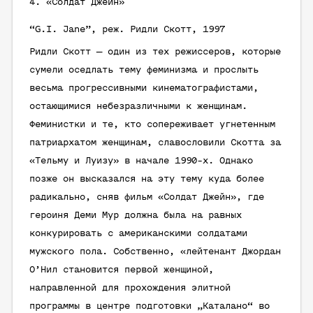
4. «Солдат Джейн»
“G.I. Jane”, реж. Ридли Скотт, 1997
Ридли Скотт — один из тех режиссеров, которые
сумели оседлать тему феминизма и прослыть
весьма прогрессивными кинематографистами,
остающимися небезразличными к женщинам.
Феминистки и те, кто сопереживает угнетенным
патриархатом женщинам, славословили Скотта за
«Тельму и Луизу» в начале 1990-х. Однако
позже он высказался на эту тему куда более
радикально, сняв фильм «Солдат Джейн», где
героиня Деми Мур должна была на равных
конкурировать с американскими солдатами
мужского пола. Собственно, «лейтенант Джордан
О’Нил становится первой женщиной,
направленной для прохождения элитной
программы в центре подготовки „Каталано“ во