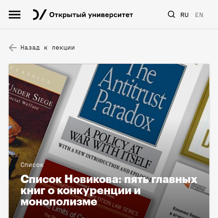
RU
EN
Назад к лекции
Список
Список Новикова: пять главных
книг о конкуренции и
монополизме