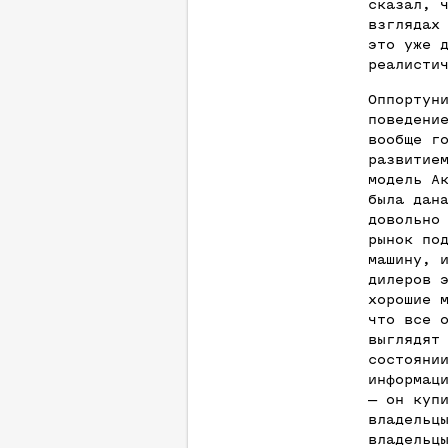
сказал, 
взглядах
это уже 
реалисти
Оппортун
поведени
вообще г
развитие
модель А
была дан
довольно
рынок по
машину, 
дилеров 
хорошие 
что все 
выглядят
состояни
информац
— он куп
владельц
владельц