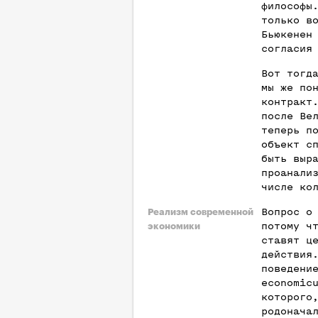
философы
только в
Бьюкенен
согласия
Вот тогд
мы же по
контракт
после Ве
теперь п
объект с
быть выр
проанали
числе ко
Вопрос о
Реализм современной
потому ч
экономики
ставят ц
действия
поведени
economic
которого
родонача