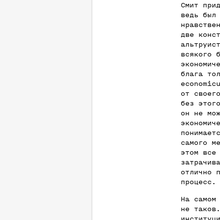
Смит при
ведь был
нравстве
две конс
альтруис
всякого 
экономич
блага то
economic
от своег
без этог
он не мо
экономич
понимает
самого м
этом все
затрачив
отлично 
процесс.
На самом
не таков
институц