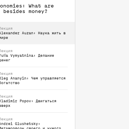
onomies: What are
 besides money?
Лекция
Alexander
Auzan
:
Наука жить в
мире
Лекция
Yulia
Vymyatnina
:
Делание
денег
Лекция
Oleg
Ananyin
:
Чем управляется
богатство
Лекция
Vladimir
Popov
:
Двигаться
вверх
Лекция
Andrei
Glushetsky
:
Метаморфозы своего и чужого