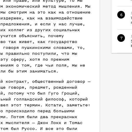
, или праве, или культуре, то мы
ем экономический метод мышления. Мы
 мы смотрим на это как на отношение
6
 издержек, как на взаимодействие
 предложения, и если у нас лучше,
ших коллег из других социальных
лучится объяснить, почему
7
тво так живет, как государство
, говоря пушкинскими словами, то,
мы правильно поступили, что мы
 эту сферу, хотя по прежним
лениям о том, где чьи поля, мы не
ыли бы этим заниматься.
ый контракт, общественный договор —
бще говоря, предмет, рожденный
ей, потому что был Гуго Гроций,
льный голландский философ, который
ввел этот термин. Кстати, заметьте:
то происходило перед большими
ями. Потом были два прекрасных
их мыслителя — Джон Локк и Томас
отом был Руссо. И все это были