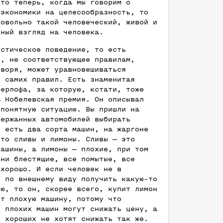
что теперь, когда мы говорим о
 экономики на целесообразность, то
довольно такой человеческий, живой и
чный взгляд на человека.
истическое поведение, то есть
е, не соответствующее правилам,
оворя, может уравновешиваться
м самих правил. Есть знаменитая
керлофа, за которую, кстати, тоже
а Нобелевская премия. Он описывал
 понятную ситуацию. Вы пришли на
держанных автомобилей выбирать
и есть два сорта машин, на жаргоне
это сливы и лимоны. Сливы — это
машины, а лимоны — плохие, при том
они блестящие, все помытые, все
 хорошо. И если человек не в
и по внешнему виду получить какую-то
ию, то он, скорее всего, купит лимон
ит плохую машину, потому что
ы плохих машин могут снижать цену, а
ы хороших не хотят снижать так же.