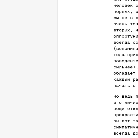
человек 
первых, 
мы не в 
очень то
вторых, 
оппортун
всегда с
(вспомин
года при
поведенч
сильнее)
обладает
каждый р
начать с
Но ведь 
в отличи
вещи отк
прокраст
он вот т
симпатич
всегда д