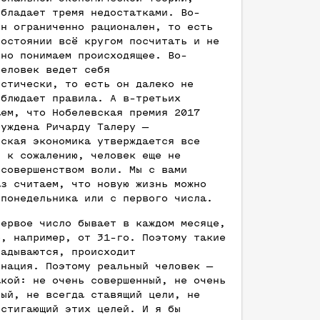
обладает тремя недостатками. Во-
он ограниченно рационален, то есть
состоянии всё кругом посчитать и не
чно понимаем происходящее. Во-
человек ведет себя
истически, то есть он далеко не
облюдает правила. А в-третьих
аем, что Нобелевская премия 2017
суждена Ричарду Талеру —
еская экономика утверждается все
, к сожалению, человек еще не
 совершенством воли. Мы с вами
аз считаем, что новую жизнь можно
 понедельника или с первого числа.
первое число бывает в каждом месяце,
е, например, от 31-го. Поэтому такие
ладываются, происходит
инация. Поэтому реальный человек —
акой: не очень совершенный, не очень
ный, не всегда ставящий цели, не
остигающий этих целей. И я бы