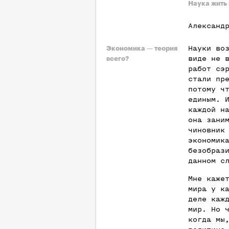
Наука жить 
Александ
Науки во
Экономика — теория
виде не 
всего?
работ сэ
стали пр
потому ч
единым. 
каждой н
она зани
чиновник
экономик
безобраз
данном с
Мне каже
мира у к
деле каж
мир. Но 
когда мы