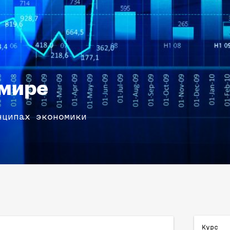
 мире
нципах экономики
Курс