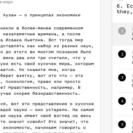
в мире
6. Ec
they,
р Аузан — о принципах экономики
зникли в более-менее современном
1
в незапамятные времена, а после
ра Исаака Ньютона. Вот тогда мир
едставлять как набор из разных наук,
то до этого во многом познание было
2
И века два или три считали, что у
ауки есть свой кусочек мира, которым
мается. Но скажите мне, когда
 берет взятку, вот это что — это
3
а, психология, право или просто
ие? Нравственность, например. В
лучае скорее безнравственность.
4
тся, вот это представление о кусочке
аждой науки — оно устарело. На самом
дая наука имеет свой взгляд на весь
что значит «свой»? Это значит, что
5
, экономисты, начинаем говорить о