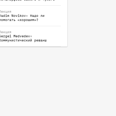
Лекция
Vadim
Novikov
:
Надо ли
помогать «хорошим»?
Лекция
Sergei
Medvedev
:
Коммунистический реванш