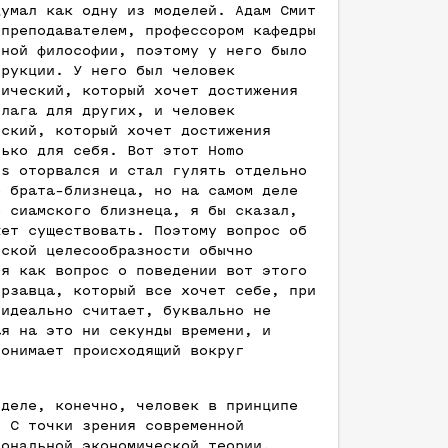
думал как одну из моделей. Адам Смит
 преподавателем, профессором кафедры
нной философии, поэтому у него было
трукции. У него был человек
тический, который хочет достижения
блага для других, и человек
еский, который хочет достижения
лько для себя. Вот этот Homo
us оторвался и стал гулять отдельно
о брата-близнеца, но на самом деле
о сиамского близнеца, я бы сказал,
жет существовать. Поэтому вопрос об
еской целесообразности обычно
ся как вопрос о поведении вот этого
ерзавца, который все хочет себе, при
 идеально считает, буквально не
ая на это ни секунды времени, и
понимает происходящий вокруг
 деле, конечно, человек в принципе
. С точки зрения современной
иональной экономической теории,