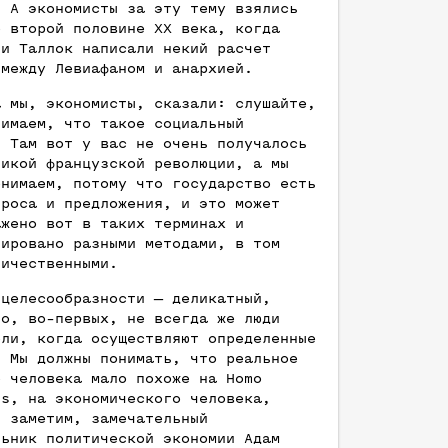
. А экономисты за эту тему взялись
о второй половине ХХ века, когда
 и Таллок написали некий расчет
 между Левиафаном и анархией.
а мы, экономисты, сказали: слушайте,
нимаем, что такое социальный
. Там вот у вас не очень получалось
ликой французской революции, а мы
онимаем, потому что государство есть
проса и предложения, и это может
ажено вот в таких терминах и
зировано разными методами, в том
личественными.
 целесообразности — деликатный,
то, во-первых, не всегда же люди
ели, когда осуществляют определенные
. Мы должны понимать, что реальное
е человека мало похоже на Homo
us, на экономического человека,
, заметим, замечательный
льник политической экономии Адам