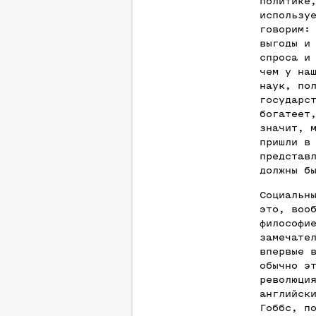
политике
использу
говорим:
выгоды и
спроса и
чем у на
наук, по
государс
богатеет
значит, 
пришли в
представ
должны б
Социальн
это, воо
философи
замечате
впервые 
обычно э
революци
английск
Гоббс, п