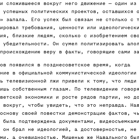
⁠и сложившееся вокруг него движение — один ⁠из
 успешных политических ⁠проектов, оставшихся 
» запала. Его ⁠успех был связан ⁠не столько с 
ировал ⁠требования, ценности или идеологическ
ия, близкие людям, сколько с изобретением св
 убедительности. Он сумел политизировать апо
происхождению веру в факты, говорящие сами з
ов появился в позднесоветское время, когда
ние в официальной коммунистической идеологии
ь телевизионной лжи привели к тому, что люди
ишь собственным глазам. По телевидению говор
ветской экономики и росте рядов партии, но д
 вокруг, чтобы увидеть, что это неправда. На
основу своей повестки демонстрацию фактов, ч
 была подтверждена документами, видеосъемкам
 он брал не идеологией, а достоверностью, не
ми, а очевидностью. Мишенью же Навального бы