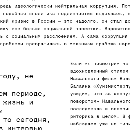
редь идеологически нейтральная коррупция. По
 подобная «политика подлинности» выдохлась, 
кий кризис в России — это надолго, он стал д
ику все больше социальной повестки. Воровств
ь с социальным расслоением. А сама коррупция
проблемы превратилась в механизм грабежа нар
Если мы посмотрим на
вдохновленный стилем
году, не
Навального фильм Вал
Балаяна «Хуизмистерп
ем периоде,
увидим, что за «попу
 жизнь и
поворотом» Навальног
последовала и оппози
и
риторика в целом. В 
 то сегодня,
наблюдаем уже не тип
в интервью