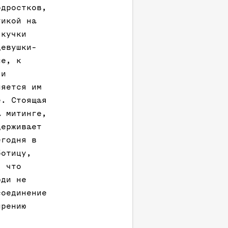
одростков,
тикой на
 кучки
девушки-
ие, к
 и
ляется им
е. Стоящая
а митинге,
держивает
егодня в
ботицу,
, что
юди не
соединение
ирению
,