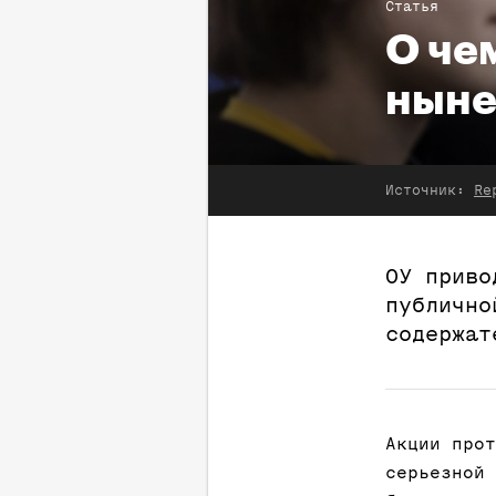
Статья
О че
ныне
Источник:
Re
ОУ приво
публично
содержат
Акции прот
серьезной 