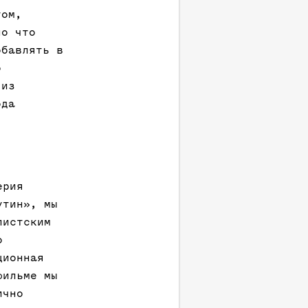
том,
но что
обавлять в
о
 из
ода
ерия
утин», мы
листским
о
ционная
фильме мы
ично