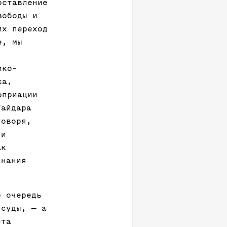
оставление
вободы и
их переход
е, мы
ико-
ка,
оприации
Гайдара
говоря,
 и
ак
знания
ю очередь
 суды, — а
эта