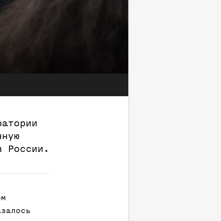
ратории
нную
в России.
ом
азалось