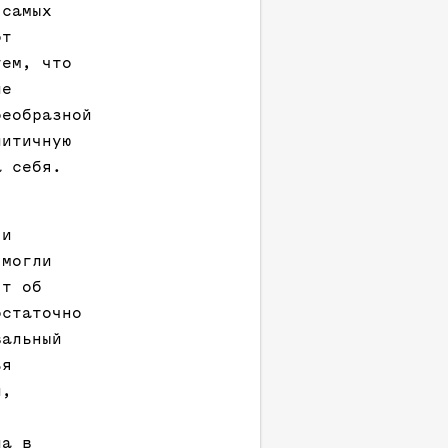
 самых
от
тем, что
ие
оеобразной
литичную
а себя.
 и
 могли
ят об
остаточно
вальный
ья
и,
ла в