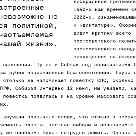
либеральное противоп
астроенные
1990-х как времени с
невозможно не
2000-х, ознаменовавш
ся политикой,
к «диктатуре». Скоре
видим критику всего
неотъемлемая
постсоветского полит
нашей жизни».
экономического поряд
зиждущегося на экспр
 населения. Путин и Собчак под «прикрытием» 
за рубеж национальное благосостояние. Грубо 
 столько же напоминает повестку СПС, сколько
ПРФ. Собирая интервью 12 июня, мы увидели, к
 повестка появилась и на уровне массового со
их.
 звучали привычные слова, что стране в перву
яемость власти, честные выборы и независимые
угие проблемы будет нетрудно решить. Однако 