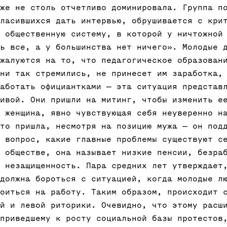
же не столь отчетливо доминировала. Группа п
ласившихся дать интервью, обрушивается с кри
 общественную систему, в которой у ничтожной
ь все, а у большинства нет ничего». Молодые 
жалуются на то, что педагогическое образован
ни так стремились, не принесет им заработка,
аботать официантками — эта ситуация представ
ивой. Они пришли на митинг, чтобы изменить е
 женщина, явно чувствующая себя неуверенно н
то пришла, несмотря на позицию мужа — он под
 вопрос, какие главные проблемы существуют с
 обществе, она называет низкие пенсии, безра
 незащищенность. Пара средних лет утверждает
должна бороться с ситуацией, когда молодые л
оиться на работу. Таким образом, происходит 
й и левой риторики. Очевидно, что этому расш
приведшему к росту социальной базы протестов