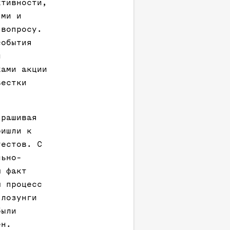
ктивности,
ями и
 вопросу.
события
и
ками акции
вестки
прашивая
ришли к
тестов. С
льно-
м факт
м процесс
 лозунги
были
ен.