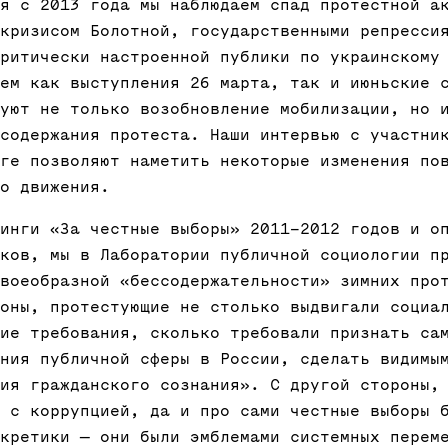
я с 2013 года мы наблюдаем спад протестной а
кризисом Болотной, государственными репресси
ритически настроенной публики по украинскому
ем как выступления 26 марта, так и июньские 
уют не только возобновление мобилизации, но 
содержания протеста. Наши интервью с участни
ге позволяют наметить некоторые изменения по
о движения.
инги «За честные выборы» 2011–2012 годов и о
ков, мы в Лаборатории публичной социологии п
воеобразной «бессодержательности» зимних про
оны, протестующие не столько выдвигали социа
ие требования, сколько требовали признать са
ния публичной сферы в России, сделать видимы
ия гражданского сознания». С другой стороны,
 с коррупцией, да и про сами честные выборы 
кретики — они были эмблемами системных перем