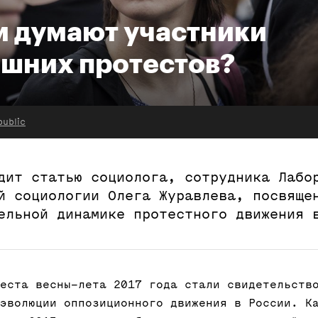
м думают участники
шних протестов?
public
дит статью социолога, сотрудника Лабо
й социологии Олега Журавлева, посвяще
ельной динамике протестного движения 
еста весны–лета 2017 года стали свидетельств
эволюции оппозиционного движения в России. К