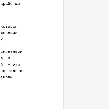
заработает
т
 которая
июньские
ых
тивистские
ов, и
ий, — эти
 не только
Каковы