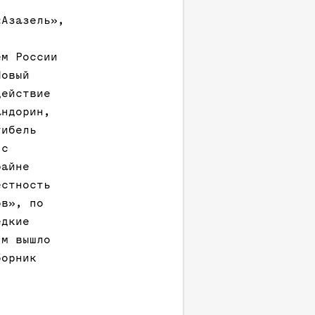
«Азазель»,
ем России
Новый
действие
андорин,
гибель
 с
райне
естность
ов», по
едкие
-м вышло
борник