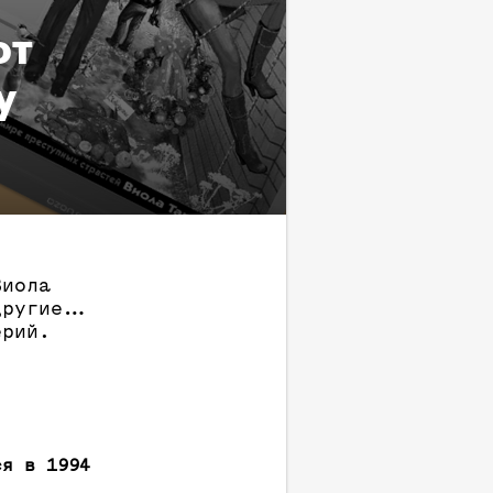
от
у
Виола
ругие...
ерий.
ся в 1994