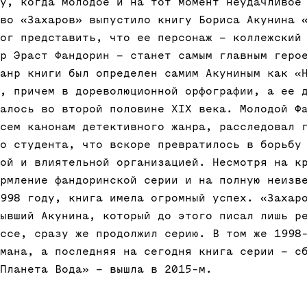
у, когда молодое и на тот момент неудачливое
во «Захаров» выпустило книгу Бориса Акунина 
ог представить, что ее персонаж – коллежский
р Эраст Фандорин – станет самым главным геро
анр книги был определен самим Акуниным как «
, причем в дореволюционной орфографии, а ее 
алось во второй половине XIX века. Молодой Ф
сем канонам детективного жанра, расследовал 
о студента, что вскоре превратилось в борьбу
ой и влиятельной организацией. Несмотря на к
рмление фандоринской серии и на полную неизв
998 году, книга имела огромный успех. «Захар
ывший Акунина, который до этого писал лишь р
ссе, сразу же продолжил серию. В том же 1998
мана, а последняя на сегодня книга серии – с
Планета Вода» – вышла в 2015-м.