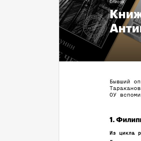
Список
Книж
Анти
Бывший оп
Тараканов
ОУ вспоми
1. Филип
Из цикла р