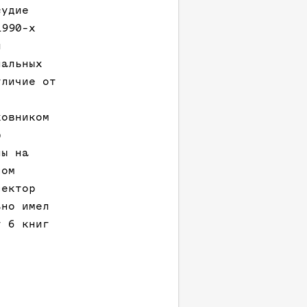
судие
1990-х
й
нальных
тличие от
ковником
ю
ны на
пом
пектор
ьно имел
т 6 книг