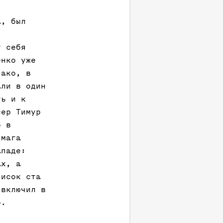
а, был
у себя
енко уже
нако, в
али в один
ть и к
сер Тимур
о в
 мага
ападе:
ах, а
писок ста
 включил в
о.