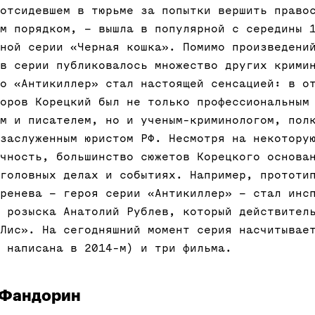
отсидевшем в тюрьме за попытки вершить право
м порядком, – вышла в популярной с середины 
ной серии «Черная кошка». Помимо произведени
в серии публиковалось множество других крими
о «Антикиллер» стал настоящей сенсацией: в о
оров Корецкий был не только профессиональным
м и писателем, но и ученым-криминологом, пол
заслуженным юристом РФ. Несмотря на некотору
чность, большинство сюжетов Корецкого основа
головных делах и событиях. Например, прототи
ренева – героя серии «Антикиллер» – стал инс
 розыска Анатолий Рублев, который действител
Лис». На сегодняшний момент серия насчитывае
 написана в 2014-м) и три фильма.
т Фандорин