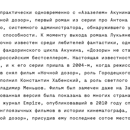
практически одновременно с «Азазелем» Акунин
ной дозор», первый роман из серии про Антона
о, системного администратора, обнаружившего 
 способности. К моменту выхода романа Лукьян
очно известен среди любителей фантастики, од
 фандоринского цикла Акунина, «Дозоры» не ст
российским бестселлером. Настоящая известнос
, и к его серии пришла в 2004-м, когда режис
в снял фильм «Ночной дозор», роль Городецког
полнил Константин Хабенский, а роль светлого
ладимир Меньшов. Фильм был замечен даже на З
ованная версия была показана во многих стран
 журнал Empire, опубликовавший в 2010 году с
нглоязычных фильмов в истории кинематографа,
ой дозор», присудив ему последнее сотое мест