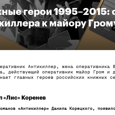
ные герои 1995–2015: 
киллера к майору Гром
еративник Антикиллер, жена оперативника 
а, действующий оперативник майор Гром и д
нает главных героев российских книжных с
п «Лис» Коренев
оманов «Антикиллер» Данила Корецкого, появил