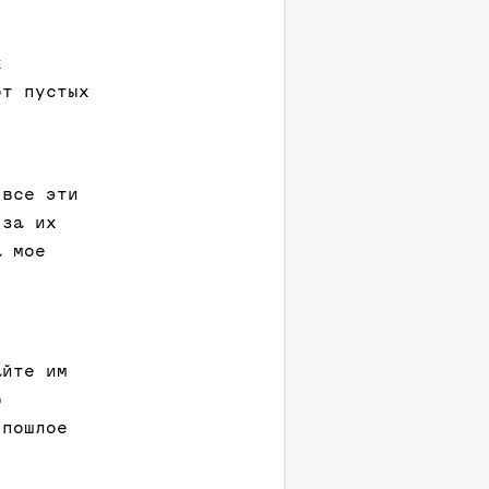
х
от пустых
 все эти
 за их
а мое
айте им
ю
 пошлое