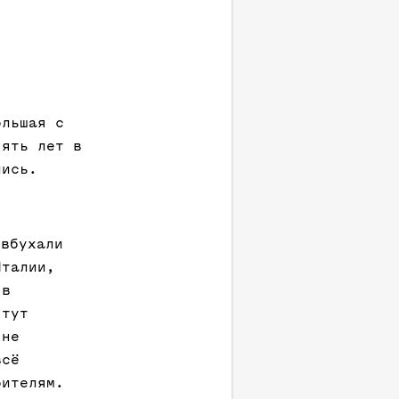
ольшая с
пять лет в
лись.
вбухали
Италии,
 в
 тут
 не
всё
оителям.