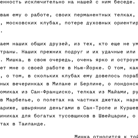
енность исключительно на нашей с ним беседе.
ваю ему о работе, своих перманентных телках,
, московских клубах, потере духовных ориенти
.
аем наших общих друзей, из тех, кто еще не у
траны. Наших прежних подруг и их удачные или
. Мишка, в свою очередь, очень ярко и остроу
ет мне о своей работе в Нью-Йорке. О том, ка
, о том, в скольких клубах ему довелось пора
ных вечеринках в Милане и Берлине, о лондонс
омиках из Сан-Франциско, телках из Майами, р
в Марбелье, о полетах на частных джетах, нар
ариже, швырянии деньгами в Сан-Тропе и Курше
иниках для богатых тусовщиков в Швейцарии, о
тах в Таиланде.
Мишка относится к то