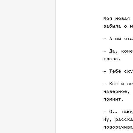
Моя новая 
забыла о м
– А мы ста
– Да, коне
глаза.
– Тебе ску
– Как и ве
наверное, 
помнит.
– О… таки
Ну, расска
поворачива