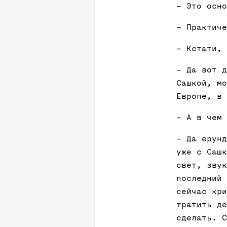
– Это осно
– Практиче
– Кстати, 
– Да вот д
Сашкой, мо
Европе, в 
– А в чем 
– Да ерун
уже с Сашк
свет, звук
последний 
сейчас кри
тратить де
сделать. С