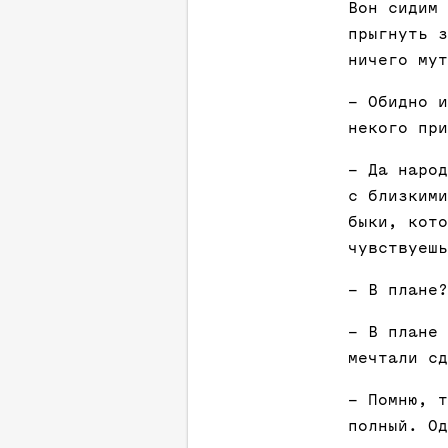
Вон сидим 
прыгнуть з
ничего мут
– Обидно и
некого при
– Да народ
с близкими
быки, кото
чувствуешь
– В плане?
– В плане 
мечтали с
– Помню, т
полный. Од