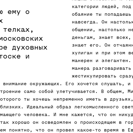
категории людей, под
ю ему о
обаяние ты попадаешь
х
навсегда. Он настоль
 телках,
общении, настолько н
московских
деньгам, знает всех,
знают его. Он отчаян
ре духовных
хулиган и при этом в
тоске и
манерен и элегантен.
манера разговаривать
жестикулировать сраз
 внимание окружающих. Его хочется слушать, и
троение само собой улетучивается. В общем, М
оторого ты хочешь непременно иметь в друзьях
близких. Идеальный образ легкомысленного све
мающего человека. И мне кажется, что он нику
так хорошо он осведомлен о происходящем в го
ем понятно, что он провел какое-то время в Е