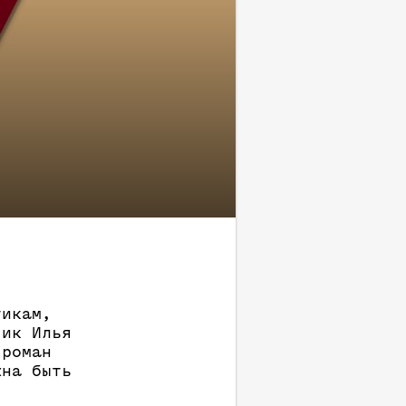
тикам,
чик Илья
 роман
жна быть