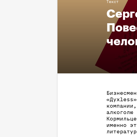
Текст
Серг
Пове
чело
Бизнесмен
«Духless»
компании,
алкоголю 
Кормильце
именно эт
литератур