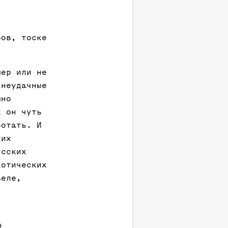
ров, тоске
мер или не
 неудачные
мно
к он чуть
ботать. И
ких
усских
котических
веле,
й