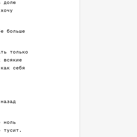
в долю
 хочу
бе больше
ать только
х всякие
 как себя
 назад
е ноль
о тусит.