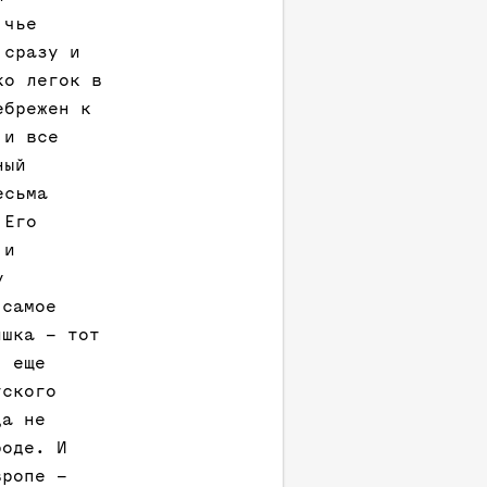
 чье
 сразу и
ко легок в
ебрежен к
 и все
ный
есьма
 Его
 и
у
 самое
ишка – тот
, еще
тского
да не
роде. И
вропе –