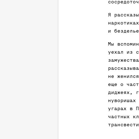
сосредоточ
Я рассказы
наркотиках
и безделье
Мы вспомин
уехал из с
замужества
рассказыва
не женился
еще о част
диджеях, г
нуворишах 
угарах в П
частных кл
трансвести