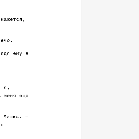
 кажется,
лечо.
лядя ему в
о я,
а меня еще
 Мишка. –
Он