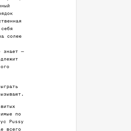
нный
рядок
ственная
 себя
на солею
е знает —
одлежит
ного
сыграть
вызывают.
звитых
нимые по
зус Pussy
де всего