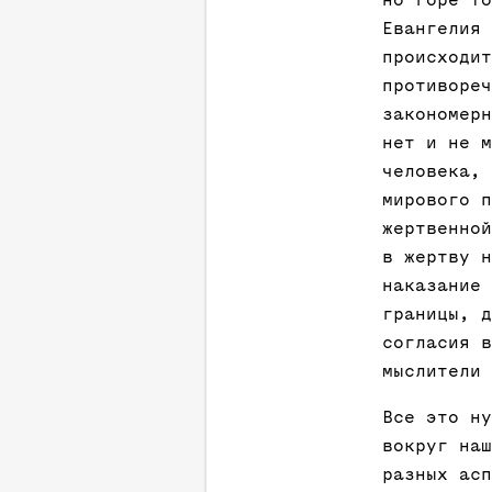
но горе то
Евангелия 
происходит
противореч
закономерн
нет и не м
человека, 
мирового п
жертвенной
в жертву н
наказание 
границы, д
согласия в
мыслители 
Все это ну
вокруг наш
разных асп