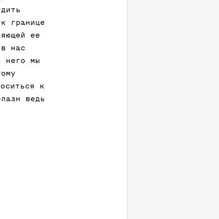
удить
 к границе
ляющей ее
 в нас
з него мы
тому
оситься к
блазн ведь