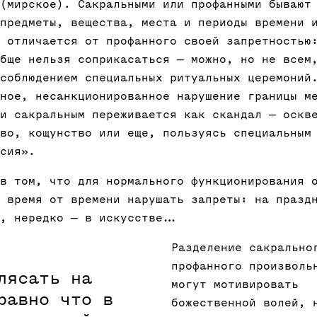
(мирское). Сакральными или профанными бывают
предметы, вещества, места и периоды времени 
 отличается от профанного своей запретностью
бще нельзя соприкасаться — можно, но не всем
соблюдением специальных ритуальных церемоний
ное, несанкционированное нарушение границы м
и сакральным переживается как скандал — оскв
во, кощунство или еще, пользуясь специальным
сия».
в том, что для нормального функционирования 
 время от времени нарушать запреты: на празд
х, нередко — в искусстве…
Разделение сакрально
профанного произволь
лясать на
могут мотивировать
равно что в
божественной волей, 