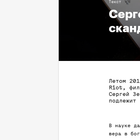
Текст
Серг
скан
Летом 201
Riot, фил
Сергей Зе
подлежит 
В науке да
вера в бог