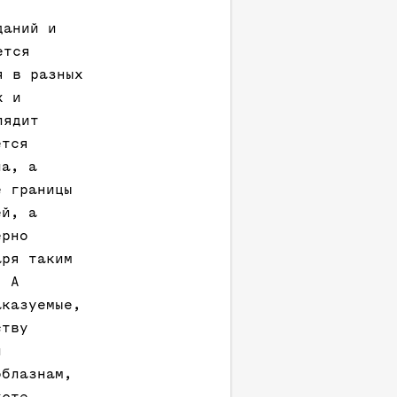
даний и
ется
я в разных
х и
лядит
ется
ла, а
е границы
ей, а
ерно
аря таким
. А
аказуемые,
ству
и
облазнам,