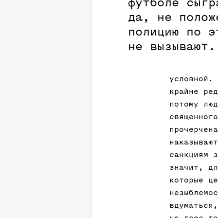
футболе сыгр
да, не полож
полицию по э
не вызывают.
условной. 
крайне ред
потому люд
священного
прочерчена
наказывают
санкциям з
значит, дл
которые це
незыблемос
вдуматься,