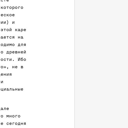
ксте
 которого
ческое
сии) и
 этой каре
вается на
ходимо для
 о древней
ности. Ибо
го», не в
дения
 и
оциальные
дале
го много
ие сегодня