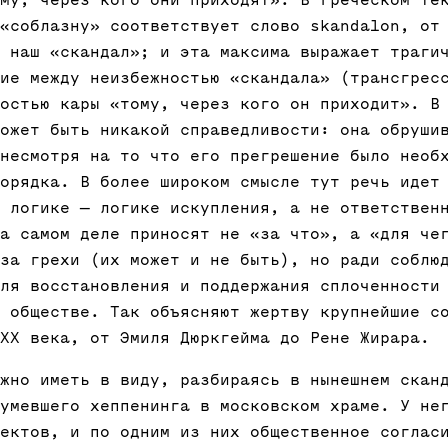
му, через кого они приходят». В греческом те
«соблазну» соответствует слово skandalon, от
 наш «скандал»; и эта максима выражает траги
ие между неизбежностью «скандала» (трансгрес
остью кары «тому, через кого он приходит». В
ожет быть никакой справедливости: она обруши
несмотря на то что его прегрешение было необ
орядка. В более широком смысле тут речь идет
 логике — логике искупления, а не ответствен
а самом деле приносят не «за что», а «для че
за грехи (их может и не быть), но ради соблю
ля восстановления и поддержания сплоченности
 обществе. Так объясняют жертву крупнейшие с
XХ века, от Эмиля Дюркгейма до Рене Жирара.
жно иметь в виду, разбираясь в нынешнем скан
умевшего хеппенинга в московском храме. У не
ектов, и по одним из них общественное соглас