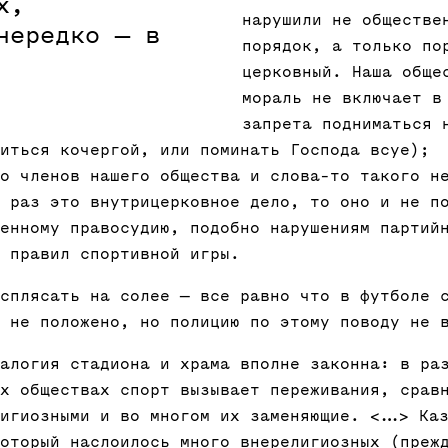
х,
нарушили не обществе
нередко — в
порядок, а только по
церковный. Наша обще
мораль не включает в
запрета подниматься 
иться кочергой, или поминать Господа всуе);
о членов нашего общества и слова-то такого н
 раз это внутрицерковное дело, то оно и не п
енному правосудию, подобно нарушениям партий
 правил спортивной игры.
сплясать на солее — все равно что в футболе 
 не положено, но полицию по этому поводу не 
алогия стадиона и храма вполне законна: в ра
х обществах спорт вызывает переживания, срав
игиозными и во многом их заменяющие. <...> Ка
оторый наслоилось много внерелигиозных (преж