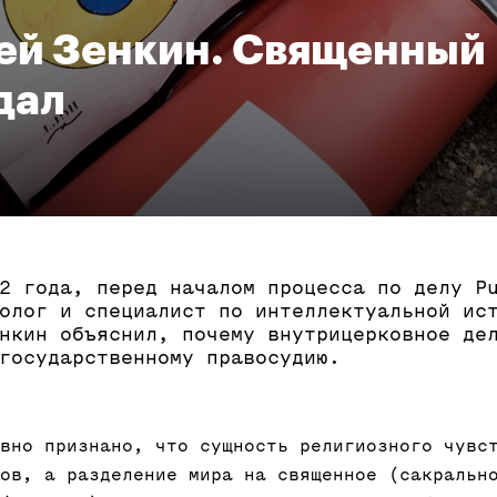
ей Зенкин. Священный
дал
2 года, перед началом процесса по делу P
олог и специалист по интеллектуальной ис
нкин объяснил, почему внутрицерковное де
государственному правосудию.
вно признано, что сущность религиозного чувс
ов, а разделение мира на священное (сакральн