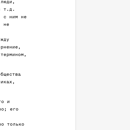
 люди,
и т.д.
: с ним не
, не
.
ежду
ернение,
 термином,
общества
никах,
го и
но; его
но только