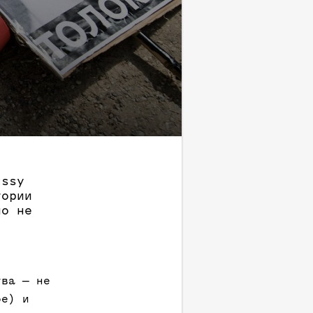
ussy
тории
ло не
тва — не
ое) и