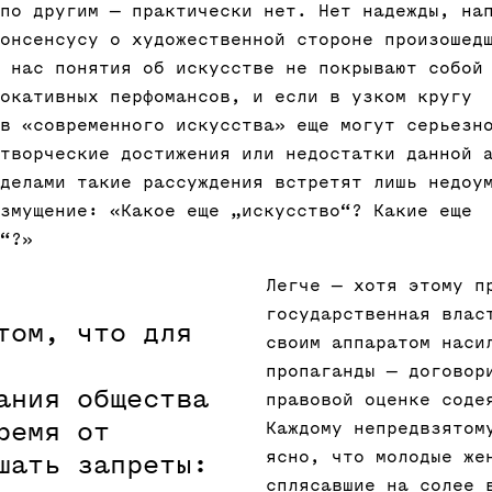
по другим — практически нет. Нет надежды, на
онсенсусу о художественной стороне произошед
 нас понятия об искусстве не покрывают собой
окативных перфомансов, и если в узком кругу
в «современного искусства» еще могут серьезн
творческие достижения или недостатки данной 
делами такие рассуждения встретят лишь недоу
змущение: «Какое еще „искусство“? Какие еще
“?»
Легче — хотя этому п
государственная влас
том, что для
своим аппаратом наси
пропаганды — договор
ания общества
правовой оценке соде
ремя от
Каждому непредвзятом
ясно, что молодые же
шать запреты:
сплясавшие на солее 