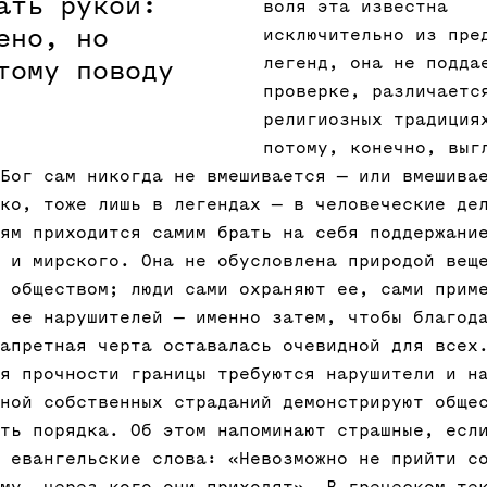
ать рукой:
воля эта известна
ено, но
исключительно из пре
легенд, она не подда
тому поводу
проверке, различаетс
религиозных традиция
потому, конечно, выг
Бог сам никогда не вмешивается — или вмешива
ко, тоже лишь в легендах — в человеческие де
ям приходится самим брать на себя поддержани
 и мирского. Она не обусловлена природой вещ
 обществом; люди сами охраняют ее, сами прим
 ее нарушителей — именно затем, чтобы благод
апретная черта оставалась очевидной для всех
я прочности границы требуются нарушители и н
ной собственных страданий демонстрируют обще
ть порядка. Об этом напоминают страшные, есл
 евангельские слова: «Невозможно не прийти с