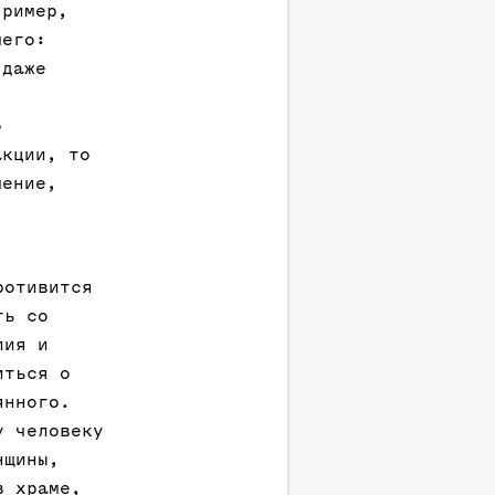
пример,
шего:
 даже
о
акции, то
мение,
ротивится
ть со
лия и
иться о
янного.
у человеку
нщины,
в храме,